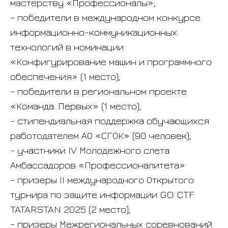
мастерству «Профессионалы»;
- победители в международном конкурсе
информационно-коммуникационных
технологий в номинации
«Конфигурирование машин и программного
обеспечения» (1 место);
- победители в региональном проекте
©Старооскольский
«Команда. Первых» (1 место);
индустриально-
- стипендиальная поддержка обучающихся
технологический
работодателем АО «СГОК» (90 человек);
техникум (СИТТ)
- участники IV Молодежного слета
Амбассадоров «Профессионалитета»
При использовании
- призеры II международного Открытого
материалов портала активная
турнира по защите информации GO CTF
ссылка на источник
TATARSTAN 2025 (2 место);
обязательна
- призеры Межрегиональных соревнований