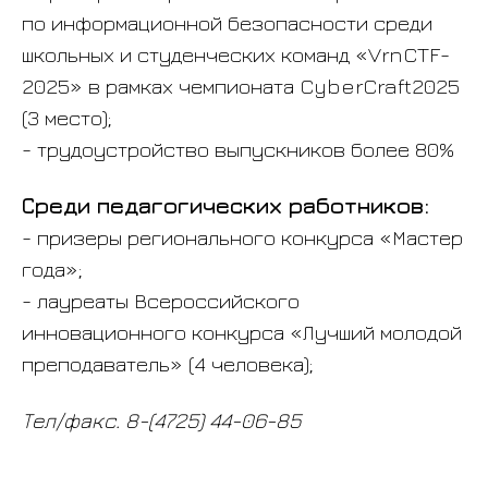
по информационной безопасности среди
Телефоны:
школьных и студенческих команд «VrnCTF-
Приёмная директора
(4725)
2025» в рамках чемпионата CyberCraft2025
24-55-38
(3 место);
Приемная комиссия
(4725)
- трудоустройство выпускников более 80%
24-60-87
,
(4725) 24-33-01
Среди педагогических работников:
- призеры регионального конкурса «Мастер
Планово-экономический
года»;
отдел
- лауреаты Всероссийского
(4725) 44-04-19
инновационного конкурса «Лучший молодой
Учебный центр
(4725) 24-
преподаватель» (4 человека);
53-36
График работы:
Тел/факс. 8-(4725) 44-06-85
Пн - Пт с 8:00 до 17:00
Перерыв с 12:00 до 13:00