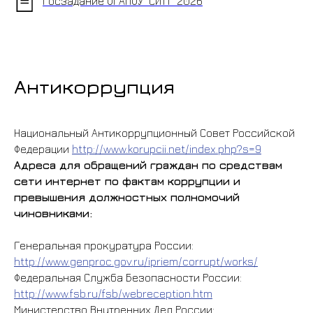
Госзадание ОГАПОУ "СИТТ" 2026
Антикоррупция
Национальный Антикоррупционный Совет Российской
Федерации
http://www.korupcii.net/index.php?s=9
Адреса для обращений граждан по средствам
сети интернет по фактам коррупции и
превышения должностных полномочий
чиновниками:
Генеральная прокуратура России:
http://www.genproc.gov.ru/ipriem/corrupt/works/
Федеральная Служба Безопасности России:
http://www.fsb.ru/fsb/webreception.htm
Министерство Внутренних Дел России: