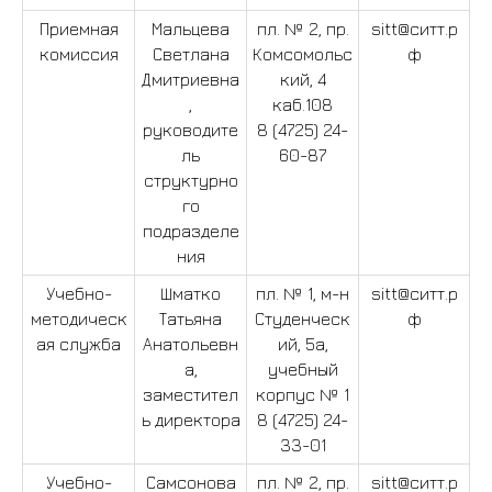
Приемная
Мальцева
пл. № 2, пр.
sitt@ситт.р
комиссия
Светлана
Комсомольс
ф
Дмитриевна
кий, 4
,
каб.108
руководите
8 (4725) 24-
ль
60-87
структурно
го
Сведения об обра
подразделе
организации
ния
Роди
Студенту
Учебно-
Шматко
пл. № 1, м-н
sitt@ситт.р
методическ
Татьяна
Студенческ
ф
ая служба
Анатольевн
ий, 5а,
а,
учебный
заместител
корпус № 1
ь директора
8 (4725) 24-
33-01
Учебно-
Самсонова
пл. № 2, пр.
sitt@ситт.р