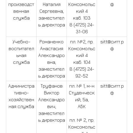
производст
Наталия
Комсомольс
ф
венная
Сергеевна,
кий 4
служба
заместител
каб. 103
ь директора
8 (4725) 24-
31-06
Учебно-
Романенко
пл. №2, пр.
sitt@ситт.р
воспитател
Анастасия
Комсомольс
ф
ьная
Александро
кий 4
служба
вна,
каб. 104
заместител
8 (4725) 24-
ь директора
92-52
Администра
Труфанов
пл. № 1, м-н
sitt@ситт.р
тивно-
Виктор
Студенческ
ф
хозяйствен
Александро
ий, 5а,
ная служба
вич,
АБК
заместител
©Старооскольский
ь директора
пл. № 2, пр.
индустриально-
Комсомольс