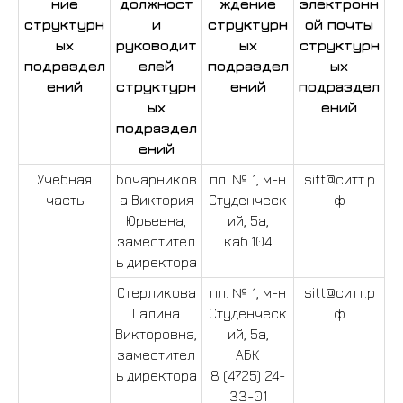
ние
должност
ждение
электронн
структурн
и
структурн
ой почты
ых
руководит
ых
структурн
подраздел
елей
подраздел
ых
ений
структурн
ений
подраздел
ых
ений
подраздел
ений
Учебная
Бочарников
пл. № 1, м-н
sitt@ситт.р
часть
а Виктория
Студенческ
ф
Юрьевна,
ий, 5а,
заместител
каб.104
ь директора
Стерликова
пл. № 1, м-н
sitt@ситт.р
Галина
Студенческ
ф
Викторовна,
ий, 5а,
заместител
АБК
ь директора
8 (4725) 24-
33-01