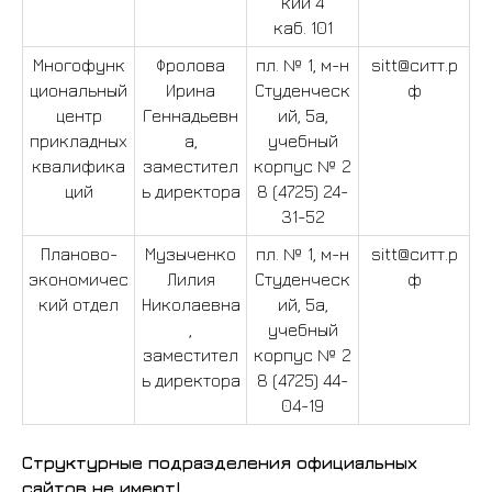
кий 4
технологический
каб. 101
техникум (СИТТ)
Многофунк
Фролова
пл. № 1, м-н
sitt@ситт.р
циональный
Ирина
Студенческ
ф
При использовании
центр
Геннадьевн
ий, 5а,
материалов портала активная
прикладных
а,
учебный
ссылка на источник
квалифика
заместител
корпус № 2
ций
ь директора
8 (4725) 24-
обязательна
31-52
Телефоны:
Планово-
Музыченко
пл. № 1, м-н
sitt@ситт.р
экономичес
Лилия
Студенческ
ф
Приёмная директора
(4725)
кий отдел
Николаевна
ий, 5а,
24-55-38
,
учебный
Приемная комиссия
(4725)
заместител
корпус № 2
ь директора
8 (4725) 44-
24-60-87
,
04-19
(4725) 24-33-01
Планово-экономический
Структурные подразделения официальных
отдел
сайтов не имеют!