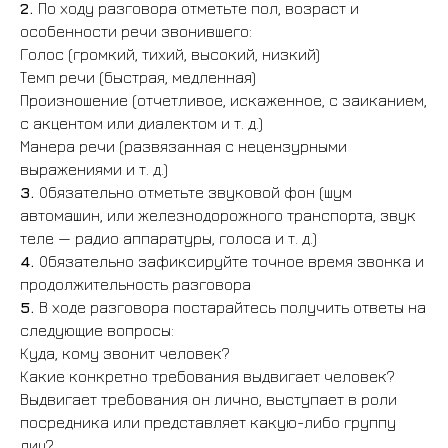
2.
По ходу разговора отметьте пол, возраст и
особенности речи звонившего:
Голос (громкий, тихий, высокий, низкий)
Темп речи (быстрая, медленная)
Произношение (отчетливое, искаженное, с заиканием,
с акцентом или диалектом и т. д.)
Манера речи (развязанная с нецензурными
выражениями и т. д.)
3.
Обязательно отметьте звуковой фон (шум
автомашин, или железнодорожного транспорта, звук
теле — радио аппаратуры, голоса и т. д.)
4.
Обязательно зафиксируйте точное время звонка и
продолжительность разговора
5.
В ходе разговора постарайтесь получить ответы на
следующие вопросы:
Куда, кому звонит человек?
Какие конкретно требования выдвигает человек?
Выдвигает требования он лично, выступает в роли
посредника или представляет какую-либо группу
лиц?