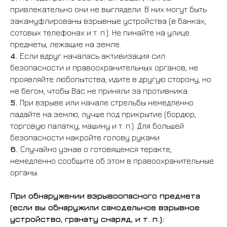
привлекательно они не выглядели. В них могут быть
закамуфлированы взрывные устройства (в банках,
сотовых телефонах и т. п.). Не пинайте на улице
предметы, лежащие на земле.
4.
Если вдруг началась активизация сил
безопасности и правоохранительных органов, не
проявляйте любопытства, идите в другую сторону, но
не бегом, чтобы Вас не приняли за противника.
Сведения об обра
5.
При взрыве или начале стрельбы немедленно
падайте на землю, лучше под прикрытие (бордюр,
организации
торговую палатку, машину и т. п.). Для большей
Роди
Студенту
безопасности накройте голову руками.
6.
Случайно узнав о готовящемся теракте,
немедленно сообщите об этом в правоохранительные
органы.
При обнаружении взрывоопасного предмета
(если вы обнаружили самодельное взрывное
устройство, гранату снаряд, и т. п.):