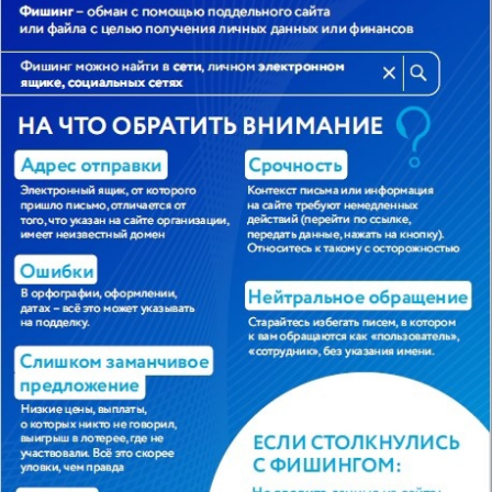
©Старооскольский
индустриально-
технологический
техникум (СИТТ)
При использовании
материалов портала активная
ссылка на источник
обязательна